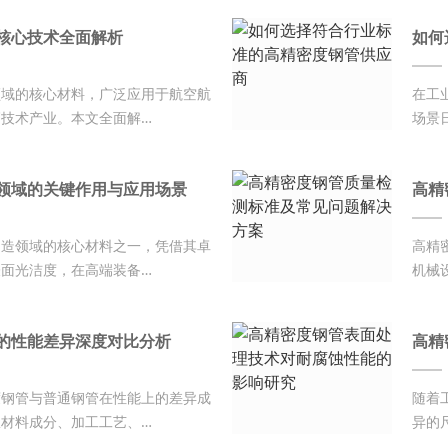
核心技术全面解析
如何
领域的核心材料，广泛应用于航空航
在工
技术产业。本文全面解…
场景
领域的关键作用与应用场景
高精
制造领域的核心材料之一，凭借其卓
高精
面光洁度，在高端装备…
机械
的性能差异深度对比分析
高精
度钢管与普通钢管在性能上的差异成
随着
材料成分、加工工艺、…
异的