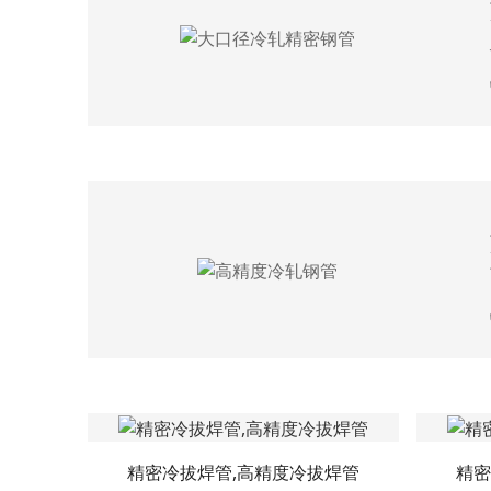
精密冷拔焊管,高精度冷拔焊管
精密