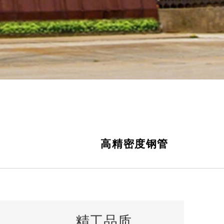
高精密度钢管
精工品质