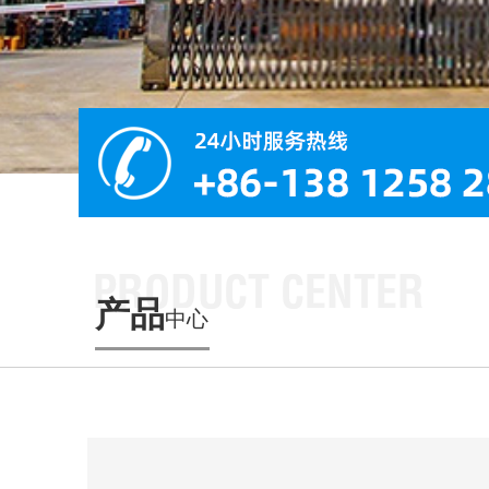
产品
中心