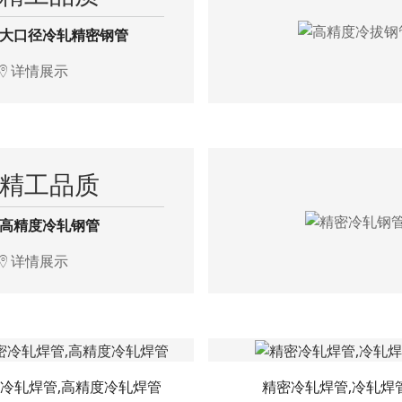
大口径冷轧精密钢管
详情展示
精工品质
高精度冷轧钢管
详情展示
冷轧焊管,高精度冷轧焊管
精密冷轧焊管,冷轧焊