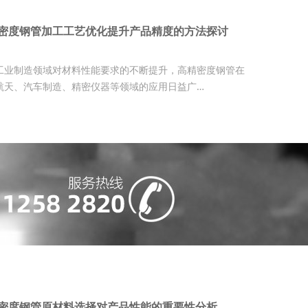
密度钢管加工工艺优化提升产品精度的方法探讨
工业制造领域对材料性能要求的不断提升，高精密度钢管在
航天、汽车制造、精密仪器等领域的应用日益广…
密度钢管原材料选择对产品性能的重要性分析