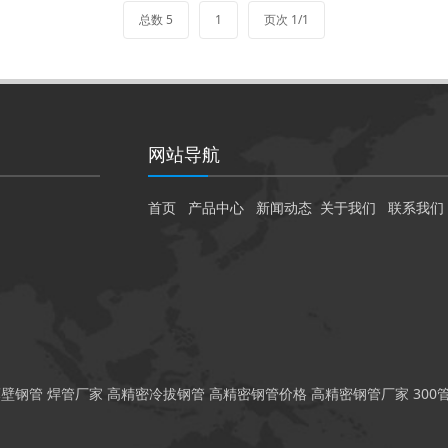
总数 5
1
页次 1/1
网站导航
首页
产品中心
新闻动态
关于我们
联系我们
薄壁钢管
焊管厂家
高精密冷拔钢管
高精密钢管价格
高精密钢管厂家
300