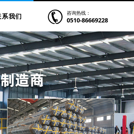
咨询热线：
联系我们
0510-86669228