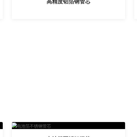
高精度铝箔钢管芯