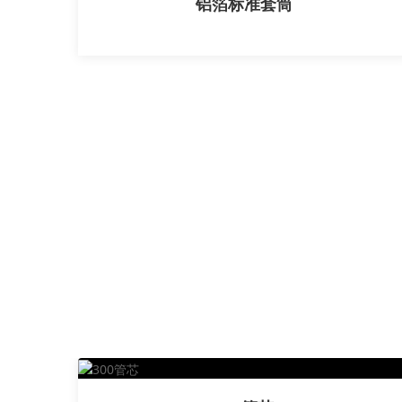
铝箔标准套筒