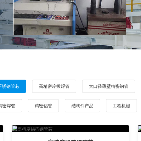
不锈钢管芯
高精密冷拔焊管
大口径薄壁精密钢管
精密焊管
精密铝管
结构件产品
工程机械