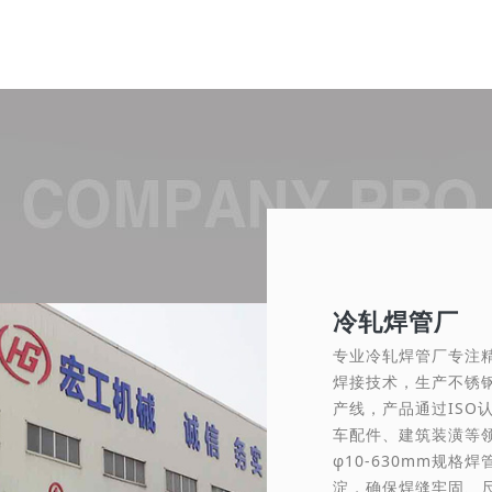
冷轧焊管厂
专业冷轧焊管厂专注
焊接技术，生产不锈
产线，产品通过ISO
车配件、建筑装潢等领
φ10-630mm规
淀，确保焊缝牢固、