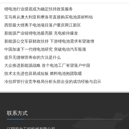
锂电池行业摸底或为确定扶持政策服务
宝马将从澳大利亚和摩洛哥直接购买电池原材料钴
西部最大锂离子电池项目落户重庆两江新区
新能源产业链锂电池最亮眼 充电桩待爆发
新能源公交车获财政扶持 下游锂电池需求有望激增
中国加速下一代锂电池研究 突破电动汽车瓶颈
提升无缝钢管寿命的方法是什么
大众推进新能源战略 首个电池工厂有望落户中国
技术太先进也容易成短板 燃料电池抱团取暖
冷拉焊管行业竞争格局分析头部企业的成功经验与启示
联系方式
江阴宏力工程机械有限公司