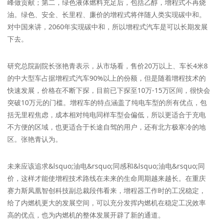
峰做贡献；第二，绿色液体燃料充足后，包括乙醇，增程式不再烧
油。绿色、安全、长里程、廉价的增程式将伴随人类实现碳中和。
对中国来讲，2060年实现碳中和，所以增程式汽车是可以长期发展
下去。
研究总院副院长张艳青表示，从市场看，售价20万以上、车长4米8
的中大型车占据增程式汽车90%以上的份额，但是随着增程技术的
快速发展，价格在不断下探，目前已下探至10万-15万区间，很快会
突破10万元的门槛。增程车的特点涵盖了纯电车型的所有优点，包
括无里程焦虑，成本相对纯电同样车型会偏低，所以更适合于充电
不方便的区域，也更适合于长途自驾的用户，还有北方极寒冷的地
区。张艳青认为。
未来应该追求&lsquo;油电&rsquo;同感和&lsquo;油电&rsquo;同
价，这样才能使增程技术路线在未来的生命周期越来越长。在重庆
赛力斯凤凰智创科技副总裁段伟看来，增程器工作时的工况稳定，
给了内燃机更大的发展空间，可以充分发挥内燃机在稳定工况效率
高的优点，也为内燃机的整体发展开辟了新的通道。