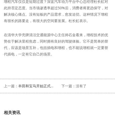
增程汽车仅仅是短期过渡？深蓝汽车动力平台中心总经理杜长虹对
此持否定态度。当市场渗透率超过50%后，消费者将更趋保守，对
解决核心痛点、没有短板的产品需求，愈发迫切。这种情况下增程
有很长的路要走，有很大的空间要发展。杜长虹表示。
在清华大学壳牌清洁交通能源中心主任帅石金看来，增程技术的优
势在于解决里程焦虑，同时拥有良好的驾驶体验。它不是简单的替
代，应该是场景互补，包括插电和增程，也不能说增程就一定要替
代插电，一定有它自己的场景。
上一篇：
丰田和宝马开始正式合作开发锂离子电池
下一篇：没有了
相关资讯